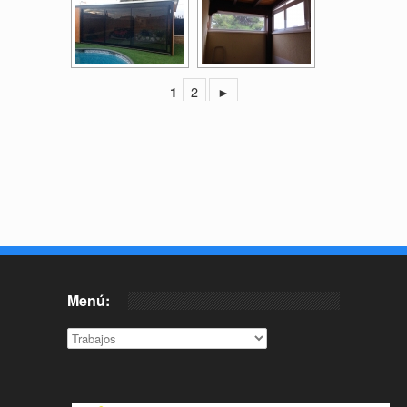
2
►
1
Menú: